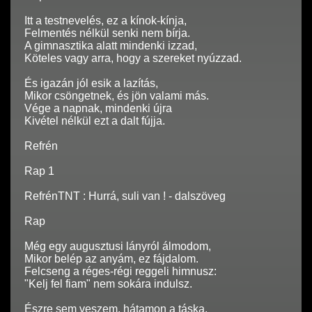
Itt a testnevelés, ez a kínok-kínja,
Felmentés nélkül senki nem bírja.
A gimnasztika alatt mindenki izzad,
Köteles vagy arra, hogy a szereket nyúzzad.
És igazán jól esik a lazítás,
Mikor csöngetnek, és jön valami más.
Vége a napnak, mindenki újra
Kivétel nélkül ezt a dalt fújja.
Refrén
Rap 1
RefrénTNT : Hurrá, suli van ! - dalszöveg
Rap
Még egy augusztusi lányról álmodom,
Mikor belép az anyám, ez fájdalom.
Felcseng a réges-régi reggeli himnusz:
"Kelj fel fiam" nem sokára indulsz.
Észre sem veszem, hátamon a táska,