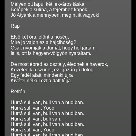
Mélyen ott lapul két lekváros táska.
Belépek a suliba, a fejemhez kapok,
Jó Atyánk a mennyben, megint itt vagyok!
Rap
Első két óra, elönt a hőség,
Mire jó vajon ez a hajcihőség?
Csak nyomják a dumát, hogy hol jártam,
Itt is, ott is hegyen-völgyön nyaraltam.
De most ébred az osztály, élednek a haverok,
Közeledik a szünet, ez igazán jó dolog.
Egy fedél alatt, mindenki újra
Kivétel nélkül ezt a dalt fújja.
Refrén
Hurrá suli van, buli van a budiban.
Hurrá suli van, Yooo.
Hurrá suli van, buli van a budiban.
Hurrá suli van, buli van.
Hurrá suli van, buli van a budiban.
Hurrá suli van, Yooo.
Hurrá suli van, buli van a budiban.