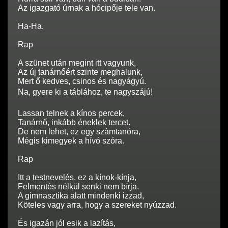
Az igazgató úrnak a hócipője tele van.
Ha-Ha.
Rap
A szünet után megint itt vagyunk,
Az új tanárnőért szinte meghalunk,
Mert ő kedves, csinos és nagyágyú.
Na, gyere ki a táblához, te nagyszájú!
Lassan telnek a kínos percek,
Tanárnő, inkább éneklek tercet.
De nem lehet, ez egy számtanóra,
Mégis kimegyek a hívó szóra.
Rap
Itt a testnevelés, ez a kínok-kínja,
Felmentés nélkül senki nem bírja.
A gimnasztika alatt mindenki izzad,
Köteles vagy arra, hogy a szereket nyúzzad.
És igazán jól esik a lazítás,