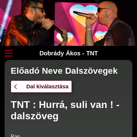
Dobrády Ákos - TNT
Előadó Neve Dalszövegek
Dal kiválasztása
TNT : Hurrá, suli van ! -
dalszöveg
Rap