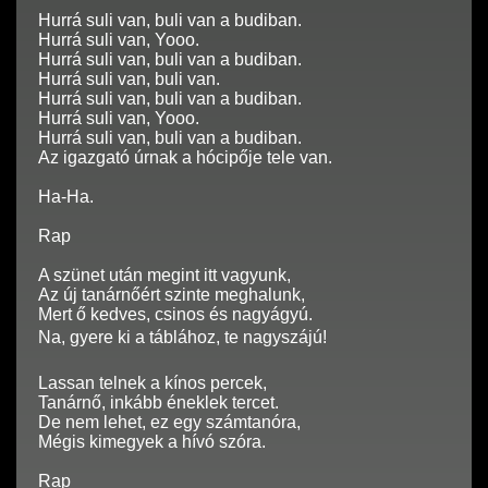
Hurrá suli van, buli van a budiban.
Hurrá suli van, Yooo.
Hurrá suli van, buli van a budiban.
Hurrá suli van, buli van.
Hurrá suli van, buli van a budiban.
Hurrá suli van, Yooo.
Hurrá suli van, buli van a budiban.
Az igazgató úrnak a hócipője tele van.
Ha-Ha.
Rap
A szünet után megint itt vagyunk,
Az új tanárnőért szinte meghalunk,
Mert ő kedves, csinos és nagyágyú.
Na, gyere ki a táblához, te nagyszájú!
Lassan telnek a kínos percek,
Tanárnő, inkább éneklek tercet.
De nem lehet, ez egy számtanóra,
Mégis kimegyek a hívó szóra.
Rap