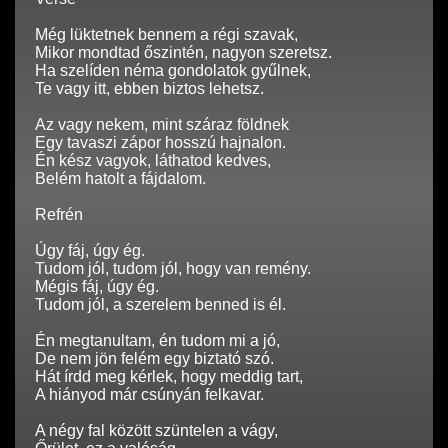
Még lüktetnek bennem a régi szavak,
Mikor mondtad őszintén, nagyon szeretsz.
Ha szelíden néma gondolatok gyűlnek,
Te vagy itt, ebben biztos lehetsz.
Az vagy nekem, mint száraz földnek
Egy tavaszi zápor hosszú hajnalon.
Én kész vagyok, láthatod kedves,
Belém hatolt a fájdalom.
Refrén
Úgy fáj, úgy ég.
Tudom jól, tudom jól, hogy van remény.
Mégis fáj, úgy ég.
Tudom jól, a szerelem benned is él.
Én megtanultam, én tudom mi a jó,
De nem jön felém egy biztató szó.
Hát írdd meg kérlek, hogy meddig tart,
A hiányod már csúnyán felkavar.
A négy fal között szüntelen a vágy,